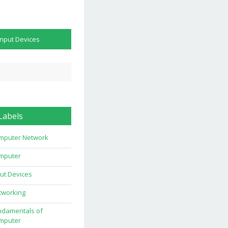
Input Devices
Labels
mputer Network
mputer
ut Devices
tworking
ndamentals of
mputer