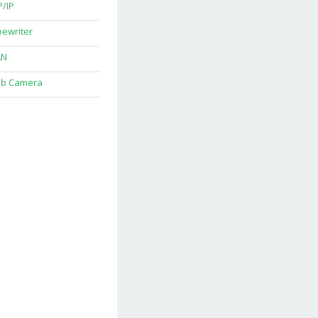
/IP
ewriter
N
b Camera