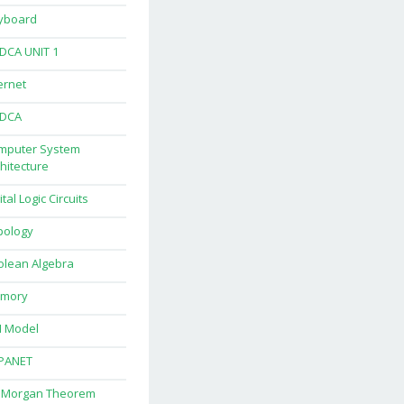
yboard
DCA UNIT 1
ernet
DCA
mputer System
hitecture
ital Logic Circuits
pology
olean Algebra
mory
I Model
PANET
 Morgan Theorem