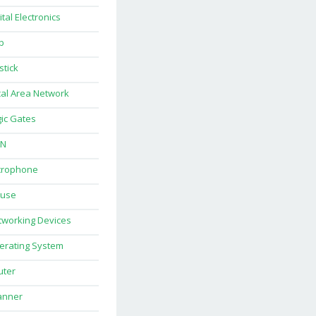
ital Electronics
b
stick
al Area Network
ic Gates
N
crophone
use
tworking Devices
erating System
uter
anner