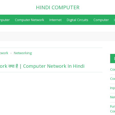
HINDI COMPUTER
mputer
Computer Network
Internet
Digital Circuits
Computer
twork
Networking
k क्या है | Computer Network In Hindi
Co
Co
Inp
Ne
Fu
Co