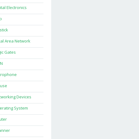
ital Electronics
b
stick
al Area Network
ic Gates
N
crophone
use
tworking Devices
erating System
uter
anner