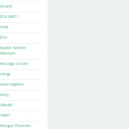
yboard
DCA UNIT 1
ernet
DCA
mputer System
hitecture
ital Logic Circuits
pology
olean Algebra
mory
I Model
PANET
 Morgan Theorem